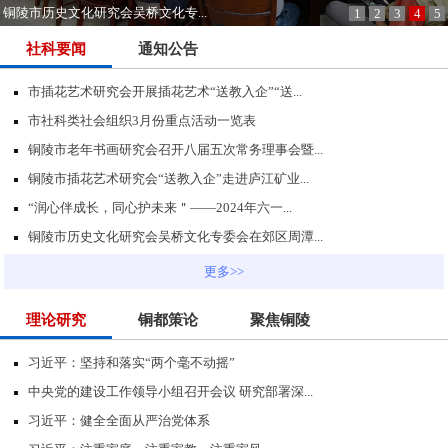
铜陵市历史文化研究会吴桥文化专...
1
2
3
4
5
社科要闻
通知公告
市插花艺术研究会开展插花艺术“送教入企”“送...
市社科类社会组织3月份重点活动一览表
铜陵市老年书画研究会召开八届五次常务理事会暨...
铜陵市插花艺术研究会“送教入企”走进庐江矿业...
“润心伴成长，同心护未来＂——2024年六一...
铜陵市历史文化研究会吴桥文化专委会在郊区周潭...
更多>>
理论研究
铜都策论
聚焦铜陵
习近平：坚持和落实“两个毫不动摇”
中央党的建设工作领导小组召开会议 研究部署深...
习近平：健全全面从严治党体系