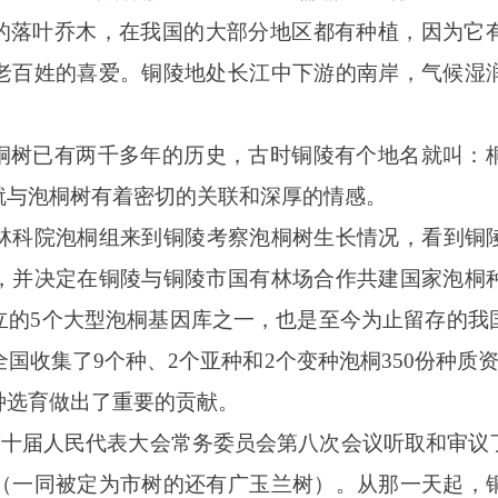
的落叶乔木，在我国的大部分地区都有种植，因为它
老百姓的喜爱。铜陵地处长江中下游的南岸，气候湿
桐树已有两千多年的历史，古时铜陵有个地名就叫：
就与泡桐树有着密切的关联和深厚的情感。
中国林科院泡桐组来到铜陵考察泡桐树生长情况，看到铜
，并决定在铜陵与铜陵市国有林场合作共建国家泡桐
立的5个大型泡桐基因库之一，也是至今为止留存的我
国收集了9个种、2个亚种和2个变种泡桐350份种质
种选育做出了重要的贡献。
陵市第十届人民代表大会常务委员会第八次会议听取和审
（一同被定为市树的还有广玉兰树）。从那一天起，