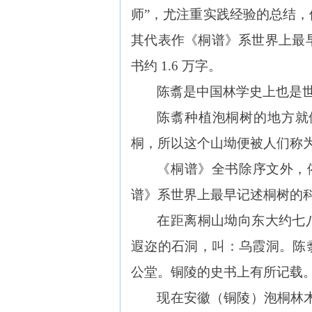
师”，尤注重实践经验的总结，他
其代表作《桐谱》系世界上最早记
书约 1.6 万字。
陈翥是中国林学史上也是
陈翥种植泡桐树的地方就
桐，所以这个山坳便被人们称
《桐谱》全书除序文外，依次分
谱》系世界上最早记述桐树的
在距离桐山坳向东大约七
遐迩的石洞，叫：乌霞洞。陈
公堂。铜陵的史书上有所记载
现在安徽（铜陵）泡桐林