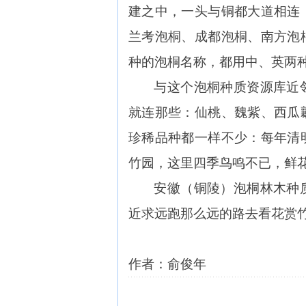
建之中，一头与铜都大道相连
兰考泡桐、成都泡桐、南方泡
种的泡桐名称，都用中、英两
与这个泡桐种质资源库近
就连那些：仙桃、魏紫、西瓜
珍稀品种都一样不少：每年清
竹园，这里四季鸟鸣不已，鲜
安徽（铜陵）泡桐林木种
近求远跑那么远的路去看花赏
作者：俞俊年