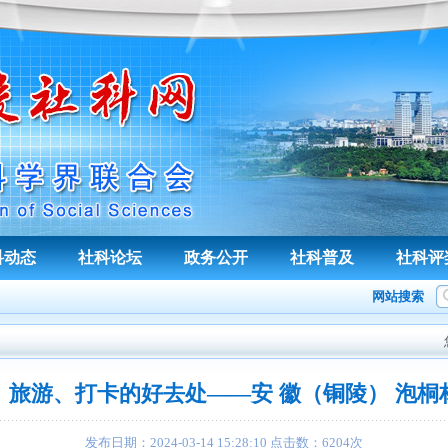
科动态
社科论坛
政务公开
社科普及
社科评
网站搜索
、旅游、打卡的好去处——安 徽（铜陵） 泡桐
发布日期：
2024-03-14 15:28:10
点击数：
6204
次