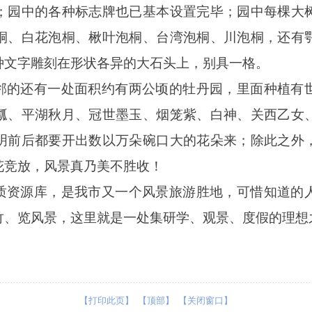
；园中的各种标志牌也已基本设置完毕；园中每棵大
桐、白花泡桐、楸叶泡桐、台湾泡桐、川泡桐，还有
种文字雕刻在形状各异的大石头上，别具一格。
邻的还有一处面积约有两公顷的牡丹园，里面种植有
瓤、平湖秋月、冠世墨玉、烟笼紫、白神、关西乙女
明前后都要开出数以万朵碗口大的花朵来；除此之外
花竞放，风景真乃美不胜收！
质资源库，是我市又一个风景旅游胜地，可惜知道的
竹、览风景，这里就是一处集研学、观景、度假的理想
【打印此页】
【顶部】
【关闭窗口】