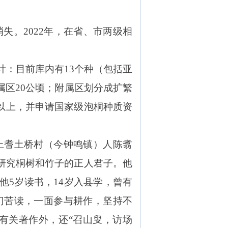
失。2022年，在省、市两级相
计：目前库内有13个种（包括亚
属区20公顷；附属区划分成扩繁
份以上，并申请国家级泡桐种质资
上耆土桥村（今钟鸣镇）人陈翥
门研究桐树和竹子的正人君子。他
他5岁读书，14岁入县学，曾有
门苦读，一面参与耕作，坚持不
有关著作外，还“召山叟，访场