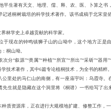
平生著有天文、地理、儒、释、农、医、卜算之书，共 26 
述桐树栽培的科学技术著作。该书成稿于北宋皇佑年间（ 
世界林学史上卓越贡献的科学家。
位于现在的钟鸣镇狮子山的山坳中，这个地方正是
为：桐山坳。
“叙源”“类属”“种植”“所宜”“所出”“采斫”“器用”
科学技术著作，其中6篇专论植桐技术，为全书的精粹
八公里处的马仁山的南侧，有一座庙宇叫：乌霞寺。
翥先生就是隐藏在这个洞里将《桐谱》一书给写了出
。
木种质资源库，正在进行大规模地扩建、修整工作，一