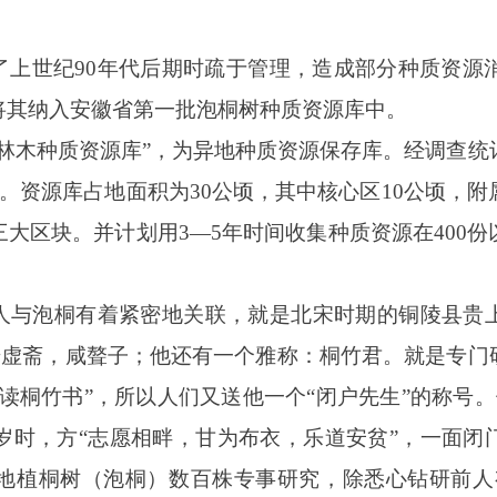
上世纪90年代后期时疏于管理，造成部分种质资源消
将其纳入安徽省第一批泡桐树种质资源库中。
林木种质资源库”，为异地种质资源保存库。经调查统
源。资源库占地面积为30公顷，其中核心区10公顷，附
大区块。并计划用3—5年时间收集种质资源在400
人与泡桐有着紧密地关联，就是北宋时期的铜陵县贵
翔，号虚斋，咸聱子；他还有一个雅称：桐竹君。就是专
读桐竹书”，所以人们又送他一个“闭户先生”的称号。
0岁时，方“志愿相畔，甘为布衣，乐道安贫”，一面闭
山地植桐树（泡桐）数百株专事研究，除悉心钻研前人