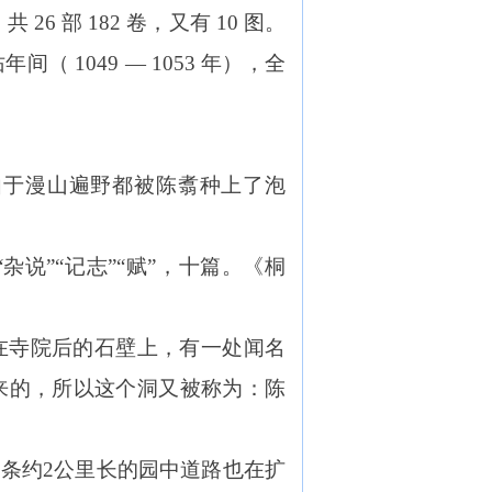
部 182 卷，又有 10 图。
1049 — 1053 年），全
由于漫山遍野都被陈翥种上了泡
“杂说”“记志”“赋”，十篇。《桐
。
在寺院后的石壁上，有一处闻名
来的，所以这个洞又被称为：陈
条约2公里长的园中道路也在扩