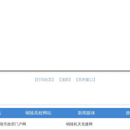
【打印此页】
【顶部】
【关闭窗口】
站
铜陵高校网站
新闻媒体
铜陵市政府门户网
·铜陵机关党建网