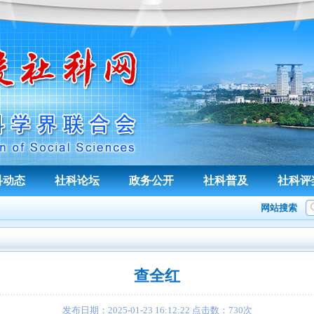
科动态
社科论坛
政务公开
社科普及
社科评
网站搜索
查全红
发布日期：
2025-01-23 16:12:22
点击数：
730
次