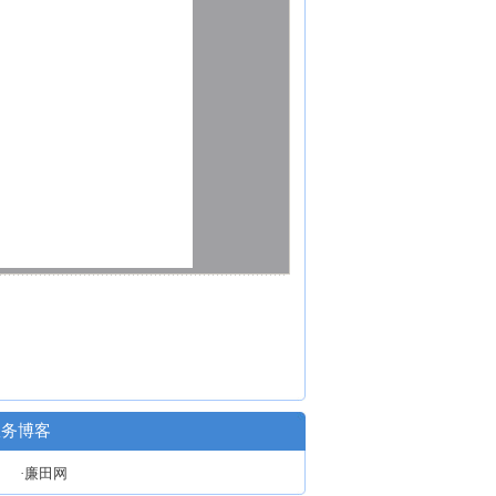
政务博客
·廉田网