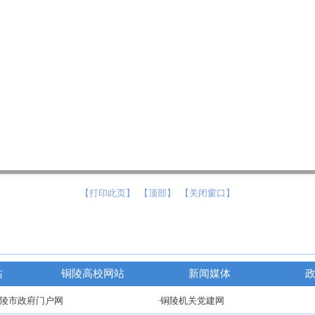
【打印此页】
【顶部】
【关闭窗口】
站
铜陵高校网站
新闻媒体
铜陵市政府门户网
·铜陵机关党建网