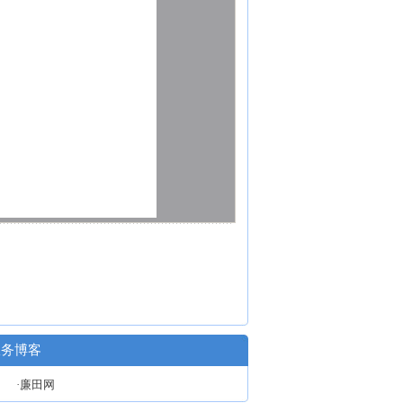
政务博客
·廉田网