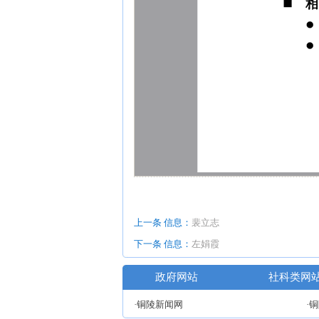
上一条 信息：
裴立志
下一条 信息：
左娟霞
政府网站
社科类网
·铜陵新闻网
·