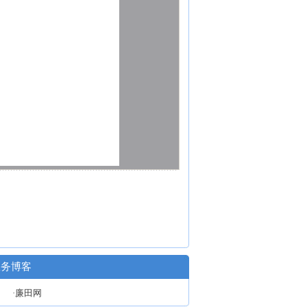
政务博客
·廉田网