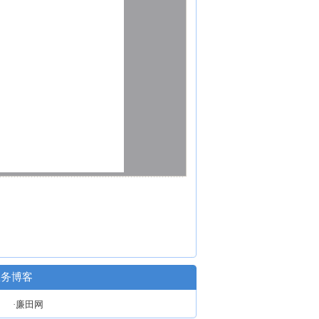
政务博客
·廉田网