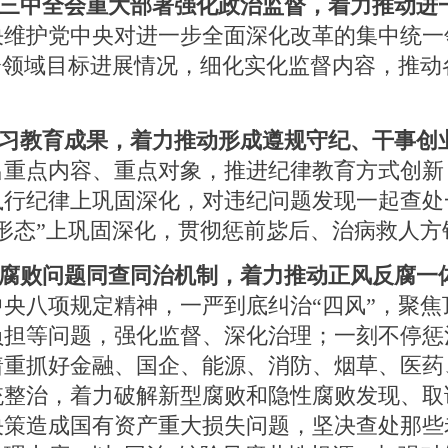
三中全会重大部署强化政治监督，着力推动进
决维护党中央对进一步全面深化改革的集中统一
个分领域目标进展情况，细化实化监督内容，推
习教育成果，着力推动形成遵规守纪、干事创
出重点内容、重点对象，推进纪律教育方式创新
执行纪律上巩固深化，对违纪问题发现一起查处
形态”上巩固深化，贯彻惩前毖后、治病救人方
腐败问题同查同治机制，着力推动正风反腐一
央八项规定精神，一严到底纠治“四风”，聚
负担等问题，强化监督、深化治理；一刻不停惩
着重抓好金融、国企、能源、消防、烟草、医药
统整治，着力破解新型腐败和隐性腐败发现、取
决策造成国有资产重大损失问题，坚决查处那些