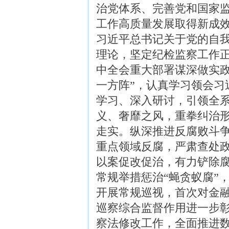
治党体系、完善党和国家
工作高质量发展取得新成
习近平总书记关于党的自
理论，坚定纪检监察工作
中全会重大部署谋深做实
一方阵”，认真学习领会习
学习、深入研讨，引领全
义、奢靡之风，重拳纠治
走实。纵深推进反腐败斗
重点领域反腐，严肃查处
以案促改促治，有力铲除
常规举措惩治“蝇贪蚁腐”
开展常规巡视，首次对金
巡察综合监督作用进一步
察法修改工作，全面推进