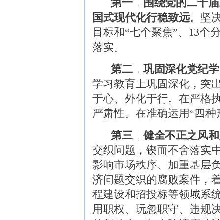
第一
，
围绕党的二十届
国式现代化行稳致远。
坚
目标和“七个聚焦”、13
落实。
第二
，
巩固深化党纪学
学习教育上巩固深化，突
于心、外化于行。在严格
严肃性。在准确运用“四种
第三
，
健全不正之风和
交织问题，锲而不舍落实中
影响市场秩序、加重基层
济问题交织的腐败案件，
程建设和招投标等领域系
用职权、玩忽职守、违规