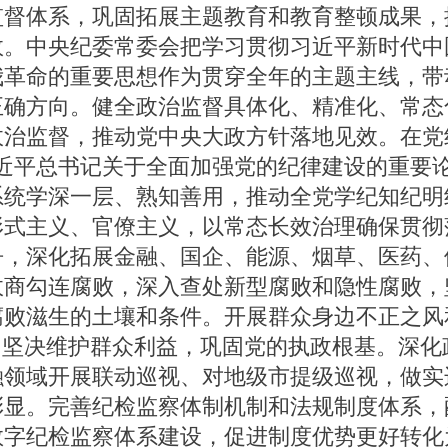
监督体系，巩固拓展主题教育和教育整顿成果，
效。中央纪委常委会把学习贯彻习近平新时代中
我革命的重要思想作为贯穿全年的主题主线，带
正确方向。健全政治监督具体化、精准化、常态
政治监督，推动党中央大政方针落地见效。在党
近平总书记关于全面加强党的纪律建设的重要论
系统学深一层、熟知善用，推动全党学纪知纪明
形式主义、官僚主义，以常态长效治理确保贯彻
争，深化拓展金融、国企、能源、烟草、医药、
政商勾连腐败，深入查处新型腐败和隐性腐败，
腐败滋生的土壤和条件。开展群众身边不正之风
，坚决维护群众利益，巩固党的执政根基。深化
融领域开展联动巡视、对地级市提级巡视，做实
彰显。完善纪检监察体制机制和法规制度体系，
数字纪检监察体系建设，促进制度优势更好转化