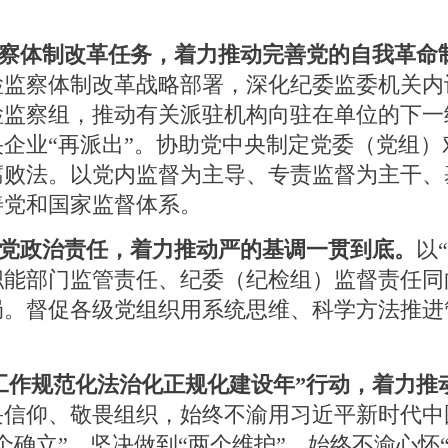
察体制改革任务，着力推动完善党的自我革命
检监察体制改革战略部署，深化纪委监委机关内
检监察组，推动有关派驻机构向驻在单位的下一
企业“再派出”。协助党中央制定党委（党组）
腐败法。以党内监督为主导、专责监督为主干、
善党和国家监督体系。
党政治责任，着力推动严的基调一贯到底。
以
职能部门监管责任、纪委（纪检组）监督责任同
局。督促各级党组织用系统思维、科学方法推进
工作规范化法治化正规化建设年”行动，着力推
畏信仰、敬畏组织，始终不渝用习近平新时代中
个确立”、坚决做到“两个维护”，始终不渝心怀