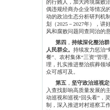
的行贿人，加大跨境腐败治
偶违规经商办企业等情况
动的政治生态分析研判机
划（2025－2027年）
风和腐败问题同查同治的
第四
，
持续深化整治群
人民群众。
持续发力惩治“
餐”、农村集体“三资”管
理，扎实推进整治殡葬领
众可感可及。
第五
，
坚守政治巡视定
入查找影响高质量发展的
动巡视和巡视“回头看”，
制，深入推进对村巡察工