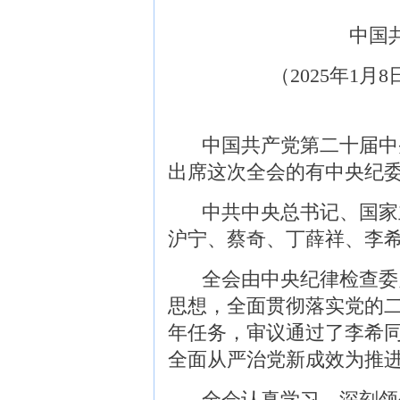
中国
（2025年1
中国共产党第二十届中央
出席这次全会的有中央纪委委
中共中央总书记、国家
沪宁、蔡奇、丁薛祥、李
全会由中央纪律检查委
思想，全面贯彻落实党的二
年任务，审议通过了李希
全面从严治党新成效为推
全会认真学习、深刻领