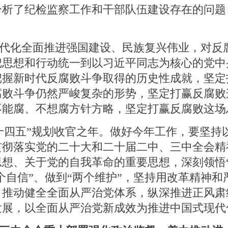
分析了纪检监察工作和干部队伍建设存在的问题
代化全面推进强国建设、民族复兴伟业，对反
把思想和行动统一到以习近平同志为核心的党中
把握新时代反腐败斗争取得的历史性成就，坚定
腐败斗争仍然严峻复杂的形势，坚定打赢反腐败
不能腐、不想腐方针方略，坚定打赢反腐败这场
“十四五”规划收官之年。做好今年工作，要坚
贯彻落实党的二十大和二十届二中、三中全会精
想、关于党的自我革命的重要思想，深刻领悟
四个自信”、做到“两个维护”，坚持用改革精神
，推动健全全面从严治党体系，纵深推进正风肃
发展，以全面从严治党新成效为推进中国式现代