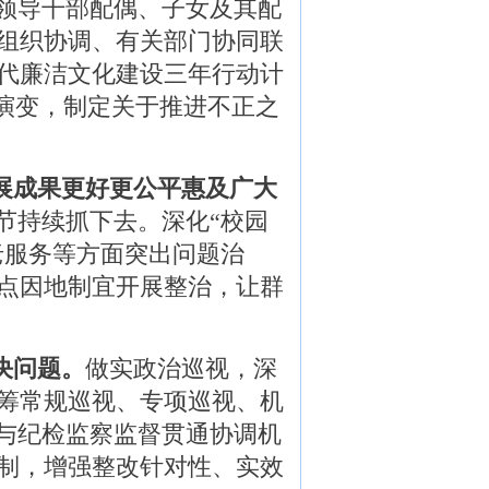
对领导干部配偶、子女及其配
组织协调、有关部门协同联
代廉洁文化建设三年行动计
风腐演变，制定关于推进不正之
展成果更好更公平惠及广大
节持续抓下去。深化“校园
老服务等方面突出问题治
点因地制宜开展整治，让群
决问题。
做实政治巡视，深
筹常规巡视、专项巡视、机
视与纪检监察监督贯通协调机
制，增强整改针对性、实效