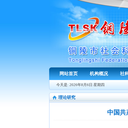
网站首页
机构概况
社
今天是:
2026年8月6日 星期四
理论研究
中国共